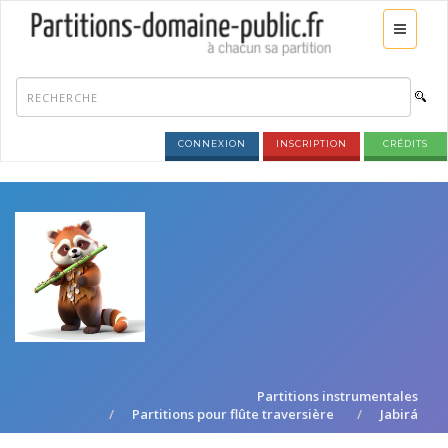
CONNEXION
INSCRIPTION
CRÉDITS
Partitions instrumentales
Partitions pour flûte traversière
Jabirá