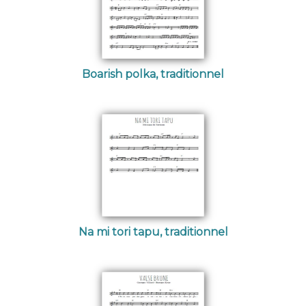
Boarish polka, traditionnel
Na mi tori tapu, traditionnel