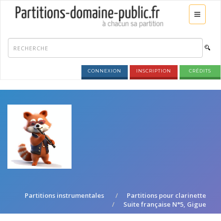
CONNEXION
INSCRIPTION
CRÉDITS
Partitions instrumentales
Partitions pour clarinette
Suite française N°5, Gigue