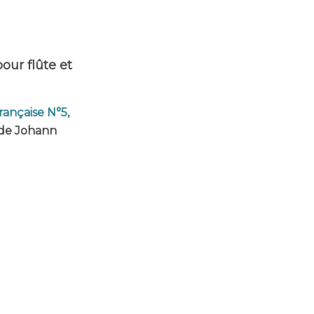
our flûte et
rançaise N°5,
de Johann