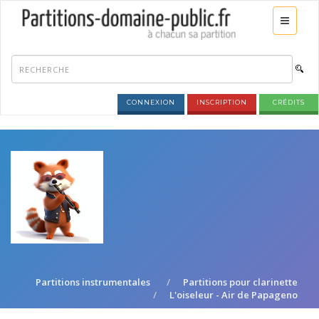
CONNEXION
INSCRIPTION
CRÉDITS
Partitions instrumentales
Partitions pour clarinette
L'oiseleur - Air de Papageno