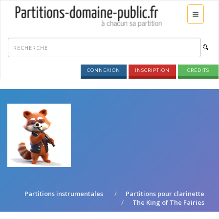
CONNEXION
INSCRIPTION
CRÉDITS
Partitions instrumentales
Partitions pour clarinette
The King of The Fairies