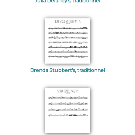
Julia Delaney's, traditionnel
Brenda Stubbert's, traditionnel