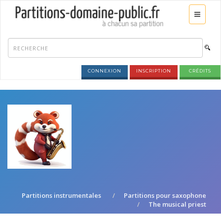
CONNEXION
INSCRIPTION
CRÉDITS
Partitions instrumentales
Partitions pour saxophone
The musical priest