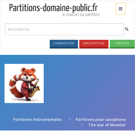
CONNEXION
INSCRIPTION
CRÉDITS
Partitions instrumentales
Partitions pour saxophone
The star of Munster