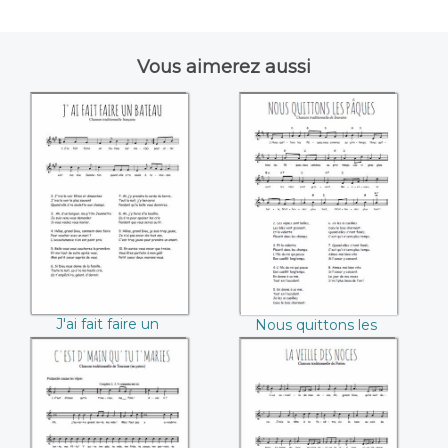
Vous aimerez aussi
J'ai fait faire un
Nous quittons les
bateau
Pâques
J'ai fait faire un
Nous quittons les
bateau
Pâques
C'est d'main qu'tu
La veille des noces
t'maries