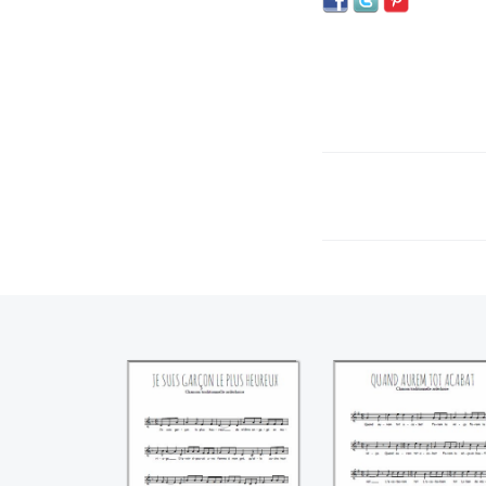
Je suis garçon le
Quand aurem to
plus heureux
acabat