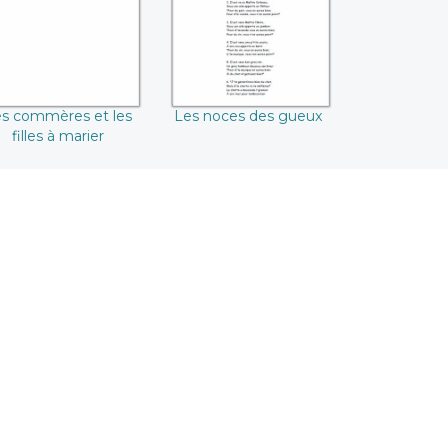
s commères et les
Les noces des gueux
filles à marier