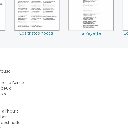
Les tristes noces
Le
La Yéyette
ureuse
oi je l'aime
 deux.
oire
)-à l'heure
cher
déshabille