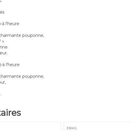
,
as.
)-à l'heure
 charmante pouponne,
? »
onne
œur.
)-à l'heure
 charmante pouponne,
ur,
.
ires