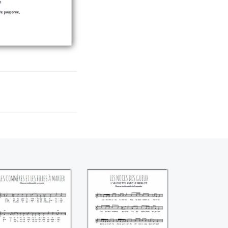
Les commères et
Les noces des
es filles à marier
gueux