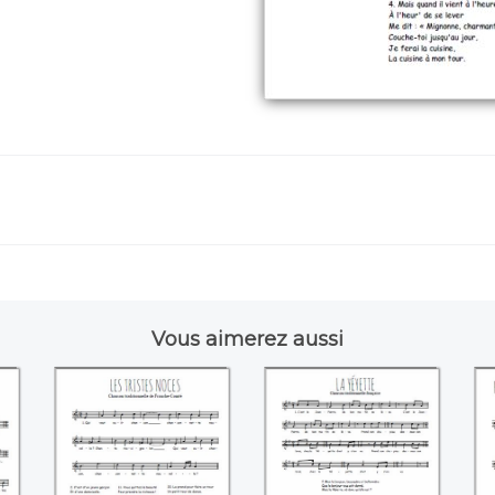
Vous aimerez aussi
t
Les tristes noces
La Yéyette
l