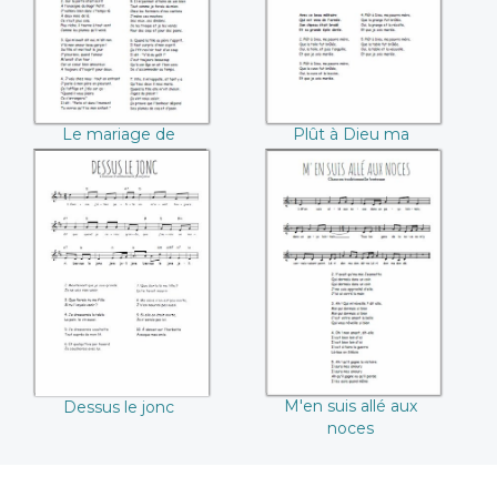
Le mariage de
Plût à Dieu ma
Monsieur Pierre
pauvre mère
Dessus le jonc
M'en suis allé aux
noces
M'en suis allé aux
Dessus le jonc
noces