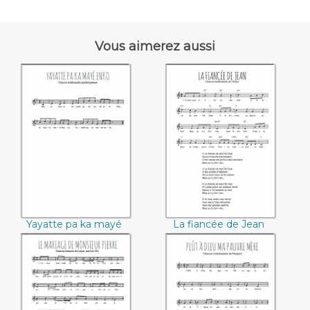
Vous aimerez aussi
Yayatte pa ka mayé
La fiancée de Jean
enko
Yayatte pa ka mayé
La fiancée de Jean
enko
Le mariage de
Plût à Dieu ma
Monsieur Pierre
pauvre mère