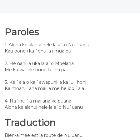
Paroles
1. Aloha ke alanui hele la a` o Nu `uanu
Kau pono i ka `ohu la i mua ou
2. He nani ia uka la a`o Moelana
Me ka wailele hune la i na pali
3. Ke `ala o ka `awapuhi la ka`u i honi
Ka moani `ana mai la me he ipo `ala
4. Ha`ina `ia mai ana ka puana
Aloha ke alanui hele la a`o Nu`uanu
Traduction
Bien-aimée est la route de Nuʻuanu