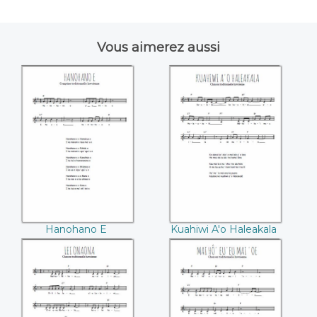
Vous aimerez aussi
Hanohano E
Kuahiwi A'o
Haleakala
Hanohano E
Kuahiwi A'o Haleakala
Lei Onaona
Mai Hô'eu'eu Mai
'Oe