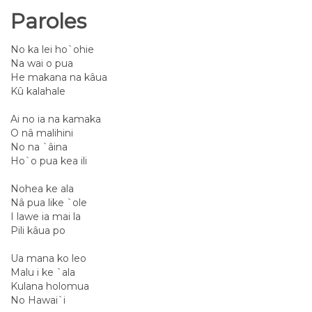
Paroles
No ka lei ho`ohie
Na wai o pua
He makana na kâua
Kû kalahale
Ai no ia na kamaka
O nâ malihini
No na `âina
Ho`o pua kea ili
Nohea ke ala
Nâ pua like `ole
I lawe ia mai la
Pili kâua po
Ua mana ko leo
Malu i ke `ala
Kulana holomua
No Hawai`i