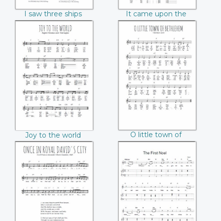
I saw three ships
It came upon the
come sailing by
midnight clear
Joy to the world
O little town of
Bethlehem
O little town of
Joy to the world
Bethlehem
Once in royal
The first Noel
David's city