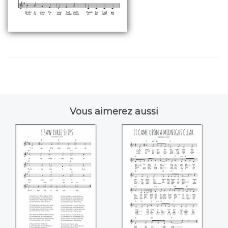
Vous aimerez aussi
I saw three ships
It came upon the
come sailing by
midnight clear