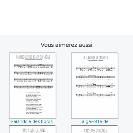
Vous aimerez aussi
Farandole des
La gavotte de
bords du Rhône
Quimper
Farandole des bords
La gavotte de
du Rhône
Quimper