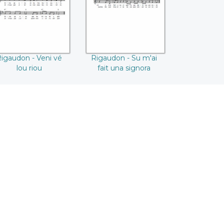
igaudon - Veni vé
Rigaudon - Su m'ai
lou riou
fait una signora