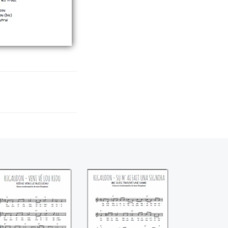
igaudon - Veni vé
Rigaudon - Su m'ai
lou riou
fait una signora