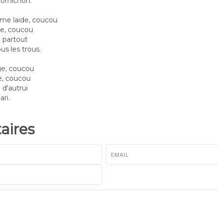
cornichon.
mme laide, coucou
le, coucou
 partout
us les trous.
age, coucou
e, coucou
n d'autrui
ari.
ires