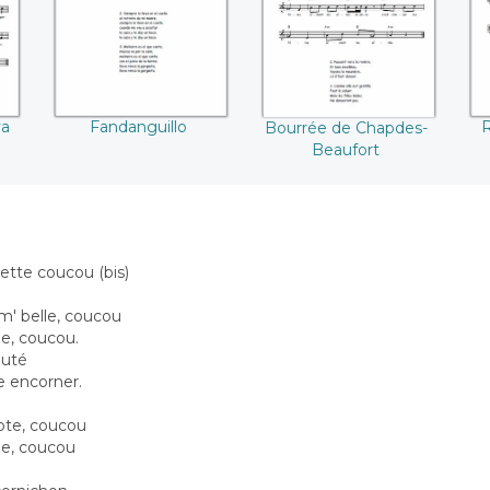
va
Fandanguillo
R
Bourrée de Chapdes-
Beaufort
ette coucou (bis)
m' belle, coucou
le, coucou.
auté
te encorner.
ote, coucou
le, coucou