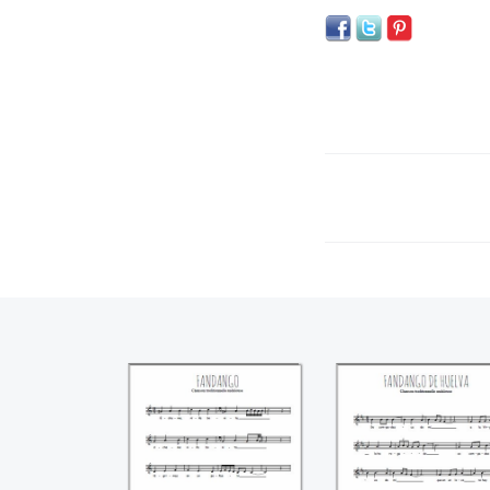
Fandango
Fandango de
Huelva