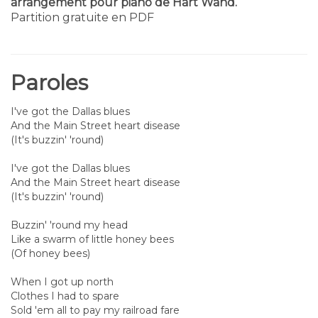
arrangement pour piano de Hart Wand.
Partition gratuite en PDF
Paroles
I've got the Dallas blues
And the Main Street heart disease
(It's buzzin' 'round)
I've got the Dallas blues
And the Main Street heart disease
(It's buzzin' 'round)
Buzzin' 'round my head
Like a swarm of little honey bees
(Of honey bees)
When I got up north
Clothes I had to spare
Sold 'em all to pay my railroad fare