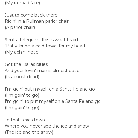
(My railroad fare)
Just to come back there
Ridin' in a Pullman parlor chair
(A parlor chair)
Sent a telegram, this is what I said
"Baby, bring a cold towel for my head
(My achin' head)
Got the Dallas blues
And your lovin' man is almost dead
(Is almost dead)
I'm goin' put myself on a Santa Fe and go
(I'm goin' to go)
I'm goin' to put myself on a Santa Fe and go
(I'm goin' to go)
To that Texas town
Where you never see the ice and snow
(The ice and the snow)