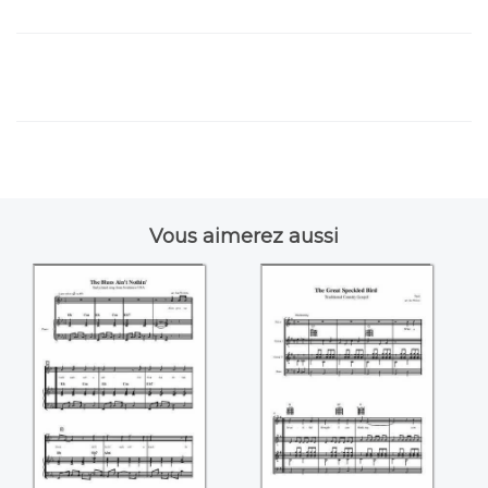
Vous aimerez aussi
The blues ain't
The great
nothin'
speckled bird