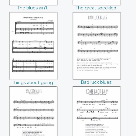
The blues ain't
The great speckled
nothin'
bird
Things about
Bad luck blues
going my way
Bad luck blues
Things about going
my way
Big City Blues
Come Back, Baby