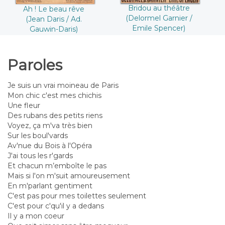
Bridou au théâtre
Ah ! Le beau rêve
(Delormel Garnier /
(Jean Daris / Ad.
Emile Spencer)
Gauwin-Daris)
Paroles
Je suis un vrai moineau de Paris
Mon chic c'est mes chichis
Une fleur
Des rubans des petits riens
Voyez, ça m'va très bien
Sur les boul'vards
Av'nue du Bois à l'Opéra
J'ai tous les r'gards
Et chacun m’emboîte le pas
Mais si l'on m'suit amoureusement
En m'parlant gentiment
C'est pas pour mes toilettes seulement
C'est pour c'qu'il y a dedans
Il y a mon coeur