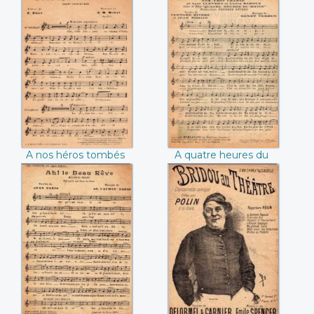
Guichon)
A nos héros
A quatre heures
tombés (J.M. Morat)
du matin (Fernand
Rivers / Henry
Verdun)
A nos héros tombés
A quatre heures du
(J.M. Morat)
matin (Fernand
Rivers / Henry
Verdun)
Ah ! Le beau rêve
Bridou au théâtre
(Jean Daris / Ad.
(Delormel Garnier /
Gauwin-Daris)
Emile Spencer)