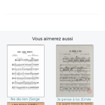
Vous aimerez aussi
Ne dis rien (Serge
Je pense à toi
Bessière)
(Emile Bret / Alfred
Guichon)
Ne dis rien (Serge
Je pense à toi (Emile
Bessière)
Bret / Alfred