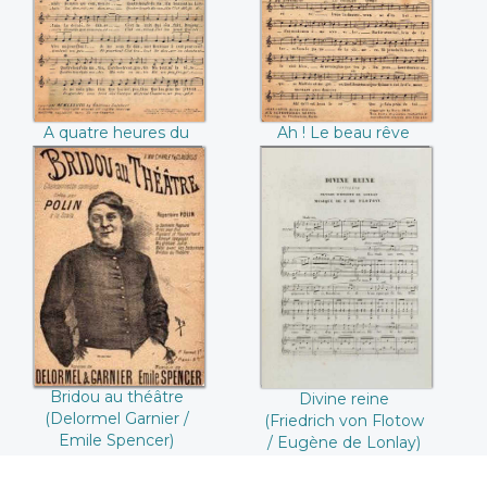
Rivers / Henry
Gauwin-Daris)
Verdun)
A quatre heures du
Ah ! Le beau rêve
matin (Fernand
(Jean Daris / Ad.
Rivers / Henry
Gauwin-Daris)
Verdun)
Bridou au théâtre
Divine reine
(Delormel Garnier /
(Friedrich von
Emile Spencer)
Flotow / Eugène
de Lonlay)
Bridou au théâtre
Divine reine
(Delormel Garnier /
(Friedrich von Flotow
Emile Spencer)
/ Eugène de Lonlay)