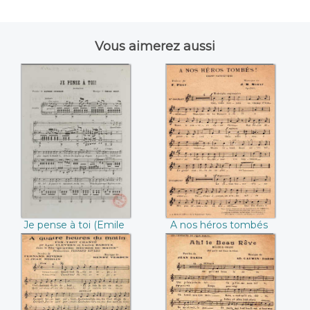
Vous aimerez aussi
Je pense à toi
A nos héros
(Emile Bret / Alfred
tombés (J.M. Morat)
Guichon)
Je pense à toi (Emile
A nos héros tombés
Bret / Alfred
(J.M. Morat)
Guichon)
A quatre heures
Ah ! Le beau rêve
du matin (Fernand
(Jean Daris / Ad.