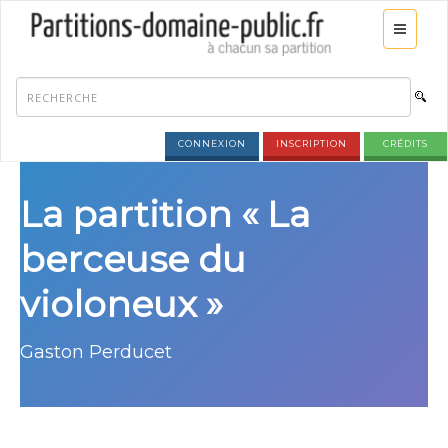
CONNEXION
INSCRIPTION
CRÉDITS
La partition « La
berceuse du
violoneux »
Gaston Perducet