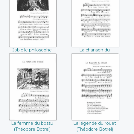
Jobic le philosophe
La chanson du
(Théodore Botrel)
patour (Théodore
Botrel)
Jobic le philosophe
La chanson du
(Théodore Botrel)
patour (Théodore
Botrel)
La femme du
La légende du
bossu (Théodore
rouet (Théodore
Botrel)
Botrel)
La femme du bossu
La légende du rouet
(Théodore Botrel)
(Théodore Botrel)