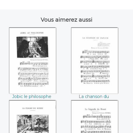
Vous aimerez aussi
Jobic le philosophe
La chanson du
((Théodore
patour ((Théodore
Botrel))
Botrel))
Jobic le philosophe
La chanson du
(Théodore Botrel)
patour (Théodore
Botrel)
La femme du
La légende du
bossu ((Théodore
rouet ((Théodore