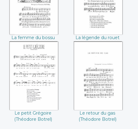
Botrel))
Botrel))
La femme du bossu
La légende du rouet
(Théodore Botrel)
(Théodore Botrel)
Le petit Grégoire
Le retour du gas
((Théodore
((Théodore
Botrel))
Botrel))
Le petit Grégoire
Le retour du gas
(Théodore Botrel)
(Théodore Botrel)