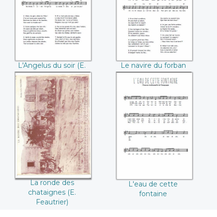
((E. Feautrier))
forban ((E.
Feautrier))
L'Angelus du soir (E.
Le navire du forban
Feautrier)
(E. Feautrier)
La ronde des
L'eau de cette
chataignes ((E.
fontaine
Feautrier))
La ronde des
L'eau de cette
chataignes (E.
fontaine
Feautrier)