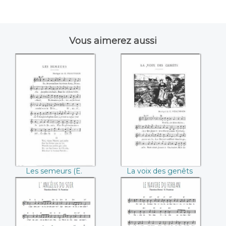
Vous aimerez aussi
Les semeurs ((E.
La voix des genêts
Feautrier))
((E. Feautrier))
Les semeurs (E.
La voix des genêts
Feautrier)
(E. Feautrier)
L'Angelus du soir
Le navire du