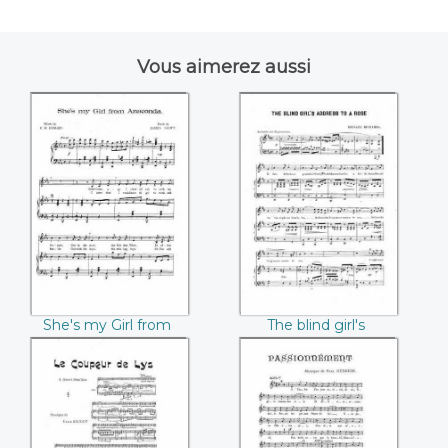
Vous aimerez aussi
She's my Girl from
The blind girl's
Anaconda (James
address to a rose
Scottnda)
(Brinley Richards)
She's my Girl from
The blind girl's
Anaconda (James
address to a rose
Scottnda)
(Brinley Richards)
Le coupeur de lys
Passionnément
(Emile Baudot)
(Paul Henrion)