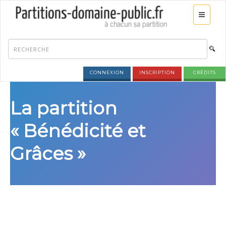
CONNEXION
INSCRIPTION
CRÉDITS
La partition
« Bénédicité et
Grâces »