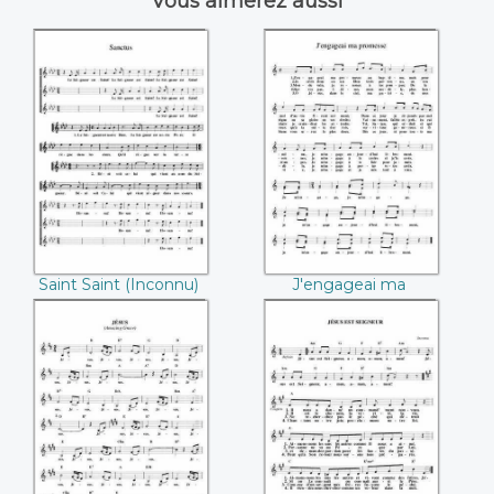
Vous aimerez aussi
Saint Saint
J'engageai ma
((Inconnu))
promesse
((Inconnu))
Saint Saint (Inconnu)
J'engageai ma
promesse (Inconnu)
Jésus ((Inconnu))
Jésus est Seigneur
((Inconnu))