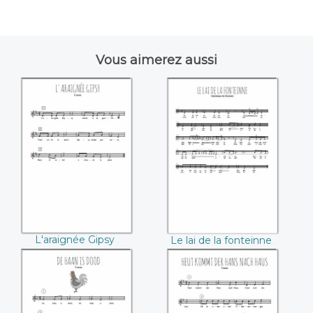
Vous aimerez aussi
L'araignée Gipsy
Le lai de la
fonteinne
(Guillaume de
Machaut)
L'araignée Gipsy
Le lai de la fonteinne
(Guillaume de
Machaut)
De haan is dood
Heut kommt der