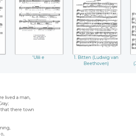
t
'Ulili e
1. Bitten (Ludwig
van Beethoven)
(
'Ulili e
1. Bitten (Ludwig van
Beethoven)
(
re lived a man,
ray;
 that there town
ning,
o,