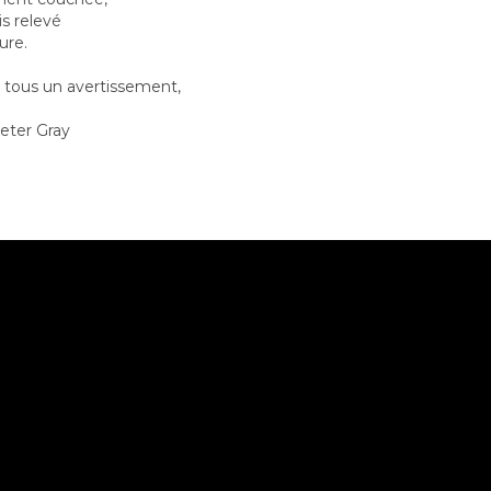
is relevé
ure.
z tous un avertissement,
eter Gray