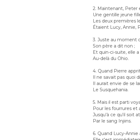
2. Maintenant, Pete
Une gentille jeune fill
Les deux premières l
Étaient Lucy, Annie, P
3. Juste au moment où 
Son père a dit non ;
Et quin-ci-suite, elle
Au-delà du Ohio.
4. Quand Pierre appri
Il ne savait pas quoi di
Il aurait envie de se 
Le Susquehania.
5. Mais il est parti vo
Pour les fourrures et 
Jusqu'à ce qu'il soit a
Par le sang Injiins.
6. Quand Lucy-Annie a
Elle s'est immédiate