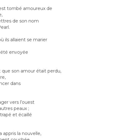
r est tombé amoureux de
e,
ettres de son nom
earl.
ils allaient se marier
 a été envoyée
t que son amour était perdu,
re,
lancer dans
yager vers l’ouest
autres peaux ;
ttrapé et écaillé
 appris la nouvelle,
ment couchée,