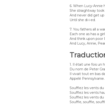
6. When Lucy-Annie 
She straightway took 
And never did get up
Until she di-i-ed.
7. You fathers all a wa
Each one as has a girl
And think upon poor 
And Lucy, Annie, Pear
Traductio
1. Il était une fois u
Du nom de Peter Gray
Il vivait tout en bas d
Appelé Pennsylvanie.
Soufflez les vents du
Soufflez les vents hau
Soufflez les vents du
Souffle, souffle, souffl