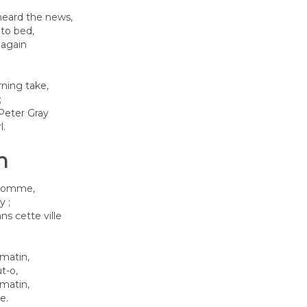
heard the news,
to bed,
 again
rning take,
;
Peter Gray
l.
n
n homme,
 ;
ans cette ville
 matin,
t-o,
 matin,
e.