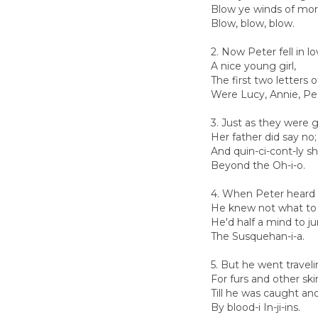
Blow ye winds of mor
Blow, blow, blow.
2. Now Peter fell in lo
A nice young girl,
The first two letters
Were Lucy, Annie, Pea
3. Just as they were
Her father did say no;
And quin-ci-cont-ly s
Beyond the Oh-i-o.
4. When Peter heard h
He knew not what to 
He'd half a mind to j
The Susquehan-i-a.
5. But he went travel
For furs and other ski
Till he was caught and
By blood-i In-ji-ins.