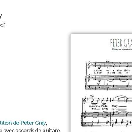
y
pdf
tition de Peter Gray
,
 avec accords de guitare.