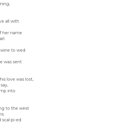
ning,
ve all with
 of her name
rl.
 gwine to wed
he was sent
is love was lost,
say,
ump into
ing to the west
ns;
 scal-pi-ed