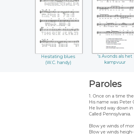
Hesitating blues
's Avonds als he
(W.C. handy)
kampvuur
's Avonds als het
Hesitating blues
kampvuur
(W.C. handy)
Paroles
1. Once on a time the
His name was Peter G
He lived way down in
Called Pennsylvania.
Blow ye winds of mor
Blow ye winds heigh- 