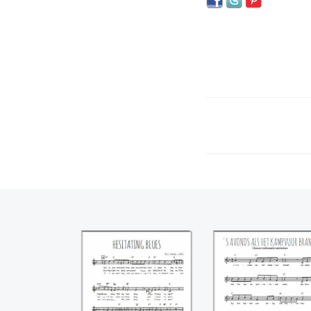
Hesitating blues
's Avonds als he
(W.C. handy)
kampvuur