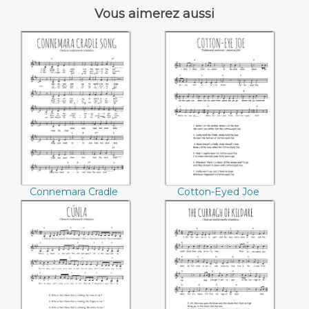
Vous aimerez aussi
Connemara Cradle
Cotton-Eyed Joe
Song
Connemara Cradle
Cotton-Eyed Joe
Song
Cúnla
The Curragh Of
Kildare