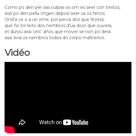
Como po den per sas culpas os om es seer con treitos,
assi po den pella Virgen depois seer sa os feitos.
Ond'a ve o a un ome, por perca dos que fezera,
que foi tol leito dos nembros d'ua door que ouvera,
et durou assi cinc' años que mover se non po dera:
assi avia os nembros todos do corpo maltreitos.
Vidéo