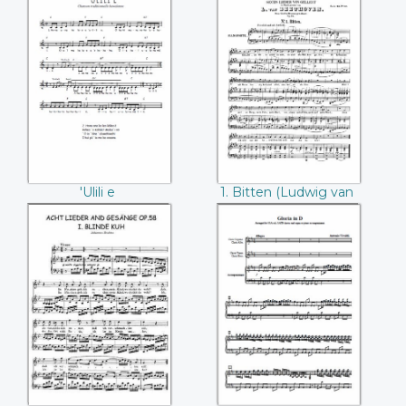
'Ulili e
1. Bitten (Ludwig
van Beethoven)
'Ulili e
1. Bitten (Ludwig van
Beethoven)
1. Blinde Kuh
1. Gloria (Antonio
(Johannes Brahms)
Vivaldi)