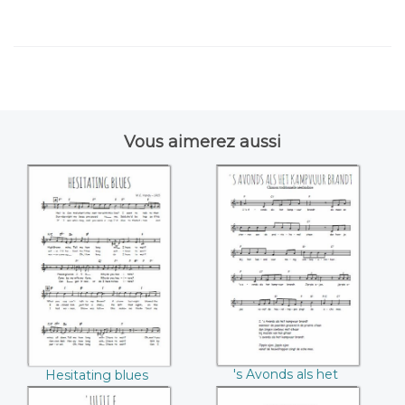
Vous aimerez aussi
Hesitating blues
's Avonds als het
(W.C. handy)
kampvuur
's Avonds als het
Hesitating blues
kampvuur
(W.C. handy)