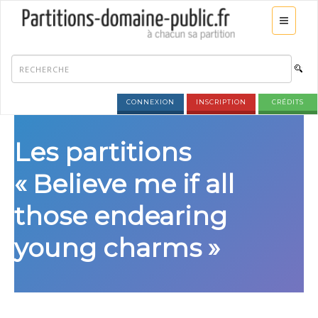
CONNEXION
INSCRIPTION
CRÉDITS
Les partitions
« Believe me if all
those endearing
young charms »