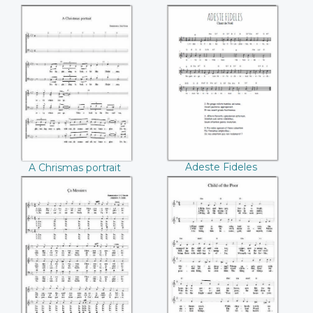
venu (Nicolas Martin)
A Chrismas portrait
Adeste Fideles
Adeste Fideles
A Chrismas portrait
Ca Messires
Child of the Poor