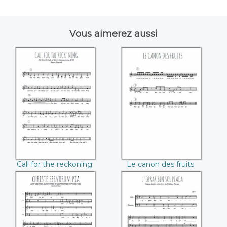
Vous aimerez aussi
Call for the
Le canon des fruits
reckoning (Henry
Purcell)
Call for the reckoning
Le canon des fruits
(Henry Purcell)
Christe servorum
L'oprar ben sol
pia (Jacobus Vaet)
piace (Stefano