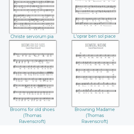
Pasino)
L'oprar ben sol piace
Christe servorum pia
(Stefano Pasino)
(Jacobus Vaet)
Brooms for old
Browning Madame
shoes (Thomas
(Thomas
Ravenscroft)
Ravenscroft)
Brooms for old shoes
Browning Madame
(Thomas
(Thomas
Ravenscroft)
Ravenscroft)