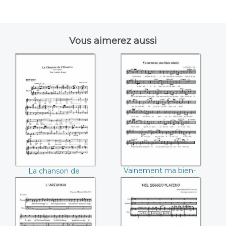
Vous aimerez aussi
La chanson de
Vainement ma
l'alouette
bien-aimée
((Edouard Lalo))
((Édouard Lalo))
Vainement ma bien-
La chanson de
aimée (Édouard Lalo)
l'alouette (Edouard
Lalo)
L'arianna
Nel seggio placido