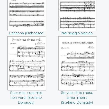
(Francesco
(Saverio
Mancini)
Marcadante)
L'arianna (Francesco
Nel seggio placido
Mancini)
(Saverio Marcadante)
Cuor mio, cuor mio
Se vuoi ch'io mora,
non verdi (Stefano
amor, morro
Donaudy)
(Stefano Donaudy)
Cuor mio, cuor mio
Se vuoi ch'io mora,
non verdi (Stefano
amor, morro
Donaudy)
(Stefano Donaudy)