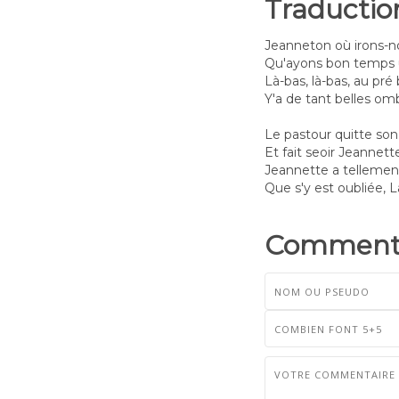
Traductio
Jeanneton où irons-n
Qu'ayons bon temps u
Là-bas, là-bas, au pré 
Y'a de tant belles ombr
Le pastour quitte so
Et fait seoir Jeannette
Jeannette a tellement
Que s'y est oubliée, La
Commenta