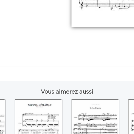
Vous aimerez aussi
se
Chanson
La pintade
Le
)
hébraïque
((Maurice Ravel))