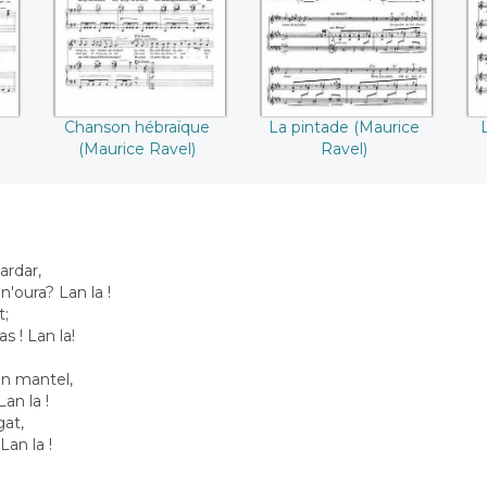
((Maurice Ravel))
Chanson hébraïque
La pintade (Maurice
(Maurice Ravel)
Ravel)
ardar,
'oura? Lan la !
t;
s ! Lan la!
un mantel,
an la !
gat,
Lan la !