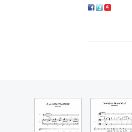
Chanson
Chanson françai
espagnole
((Maurice Ravel)