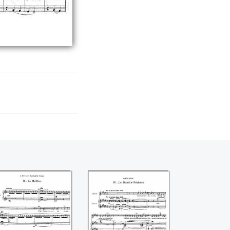
 grillon ((Maurice
Le Martin-Pêcheur
Ravel))
((Maurice Ravel))