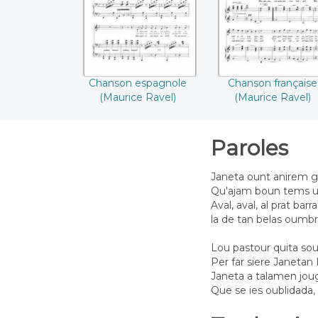
((Maurice Ravel))
Chanson espagnole
Chanson française
(Maurice Ravel)
(Maurice Ravel)
Paroles
Janeta ount anirem g
Qu'ajam boun tems un
Aval, aval, al prat barra
la de tan belas oumbra
Lou pastour quita so
Per far siere Janetan L
Janeta a talamen jou
Que se ies oublidada, 