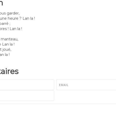
n
ous garder,
ne heure ? Lan la !
barré ;
es ! Lan la !
n manteau,
 Lan la !
 joué,
n la !
ires