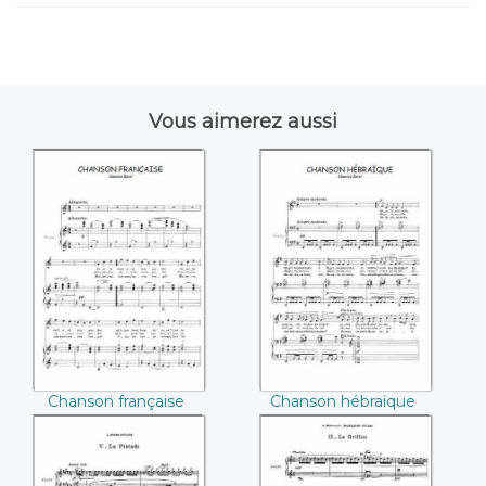
Vous aimerez aussi
Chanson française
Chanson
((Maurice Ravel))
hébraïque
((Maurice Ravel))
Chanson française
Chanson hébraïque
(Maurice Ravel)
(Maurice Ravel)