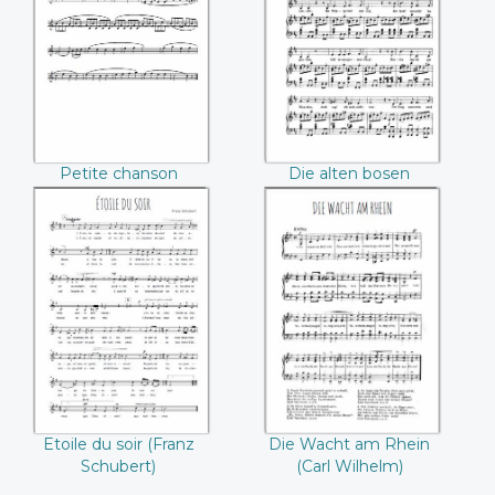
((Robert
Lieder (Robert
Schumann))
Schumann)
Petite chanson
Die alten bosen
(Robert Schumann)
Lieder (Robert
Schumann)
Etoile du soir
Die Wacht am
(Franz Schubert)
Rhein (Carl
Wilhelm)
Etoile du soir (Franz
Die Wacht am Rhein
Schubert)
(Carl Wilhelm)