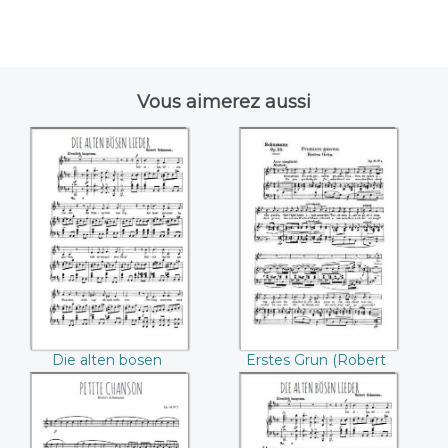
Vous aimerez aussi
Die alten bosen
Erstes Grun
Lieder ((Robert
((Robert
Schumann))
Schumann))
Die alten bosen
Erstes Grun (Robert
Lieder (Robert
Schumann)
Schumann)
Petite chanson
Die alten bosen