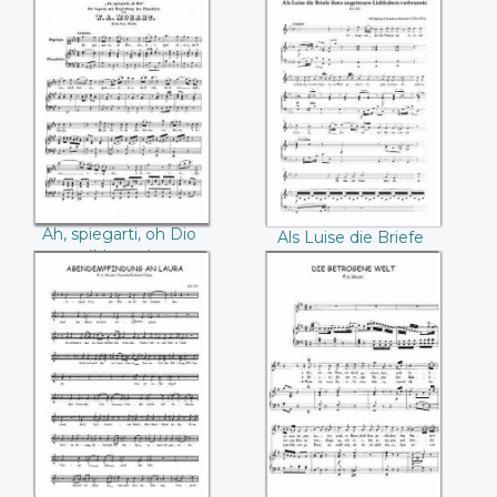
Ah, spiegarti, oh Dio
Als Luise die Briefe
(Mozart)
ihres ungetreuen
Liebhabers
verbrannte
(Mozart)
Ah, spiegarti, oh Dio
Als Luise die Briefe
(Mozart)
ihres ungetreuen
Liebhabers
verbrannte (Mozart)
Abendempfindung
Die betrogene
an Laura (Mozart)
Welt (Mozart)