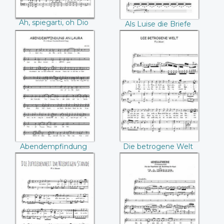
Ah, spiegarti, oh Dio
Als Luise die Briefe
(Mozart)
ihres ungetreuen
Liebhabers
verbrannte (Mozart)
Abendempfindung
Die betrogene
an Laura (Mozart)
Welt (Mozart)
Abendempfindung
Die betrogene Welt
an Laura (Mozart)
(Mozart)
Die Zufriedenheit
Gesellenreise
im Niedrigen
(Mozart)
Stande (Mozart)