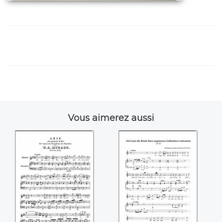
Vous aimerez aussi
Ah, spiegarti, oh Dio
Als Luise die Briefe
(Mozart)
ihres ungetreuen
Liebhabers
verbrannte
(Mozart)