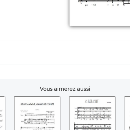
Vous aimerez aussi
e
Selve amiche,
As flora slept (John
))
ombrose piante
Hilton)
e