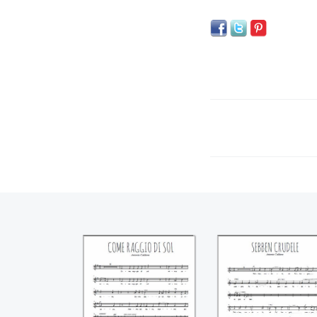
Come raggio di sol
Sebben crudel
((Antonio Caldara))
((Antonio Caldara