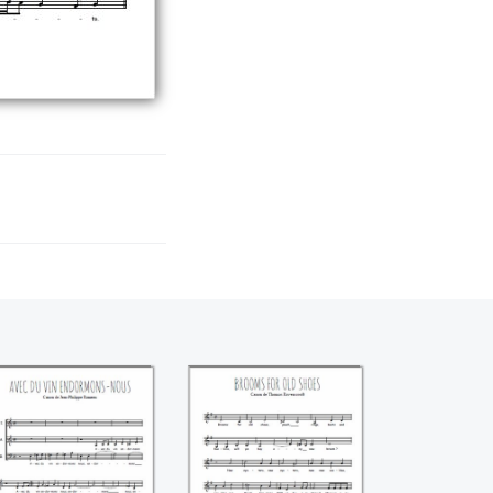
Avec du vin
Brooms for old
ndormons-nous
shoes (Thomas