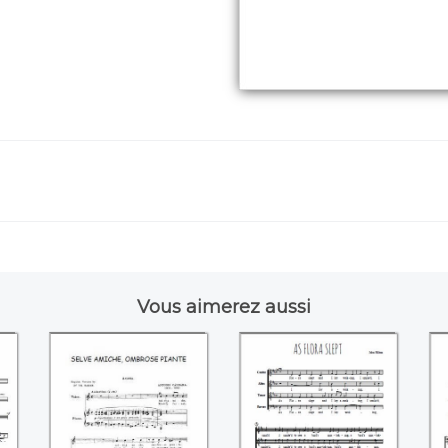
Vous aimerez aussi
e
Selve amiche,
As flora slept (John
))
ombrose piante
Hilton)
e