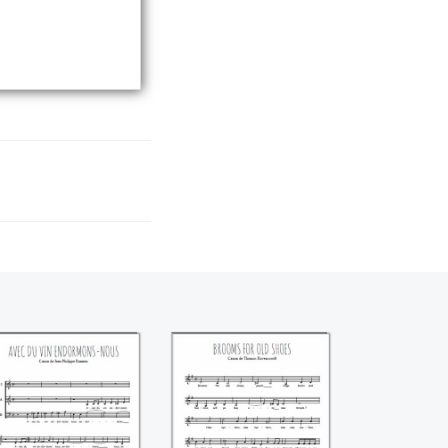
Avec du vin
Brooms for old
ndormons-nous
shoes (Thomas