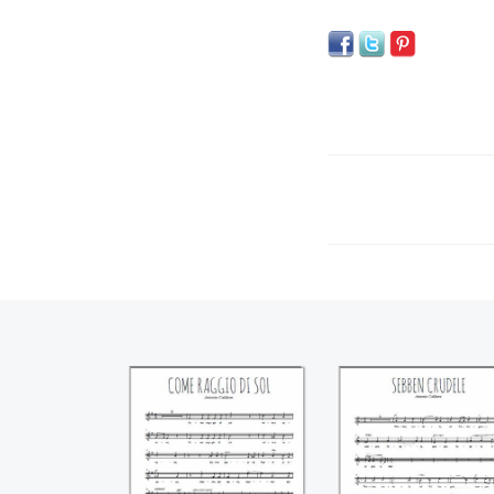
Come raggio di sol
Sebben crudel
((Antonio Caldara))
((Antonio Caldara