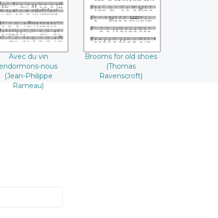
(Jean-Philippe
Ravenscroft)
Rameau)
Avec du vin
Brooms for old shoes
endormons-nous
(Thomas
(Jean-Philippe
Ravenscroft)
Rameau)