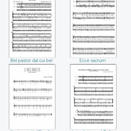
(Claudio Monteverdi)
Bel pastor dal cui
Ecce sacrum
bel guardo
paratum convivium
((Claudio
((Claudio
Monteverdi))
Monteverdi))
Bel pastor dal cui bel
Ecce sacrum
guardo (Claudio
paratum convivium
Monteverdi)
(Claudio Monteverdi)
Il mio martir
Introdutione al
((Claudio
Ballo a cinque voci
Monteverdi))
con doi violini
((Claudio
Monteverdi))