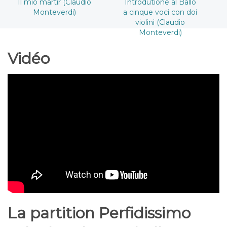
Il mio martir (Claudio
Introdutione al Ballo
Monteverdi)
a cinque voci con doi
violini (Claudio
Monteverdi)
Vidéo
La partition Perfidissimo