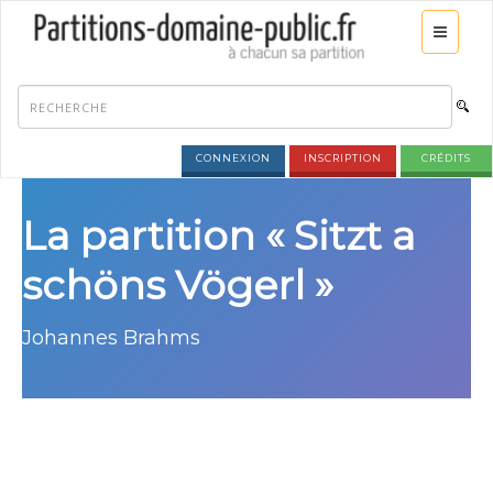
CONNEXION
INSCRIPTION
CRÉDITS
La partition « Sitzt a
schöns Vögerl »
Johannes Brahms