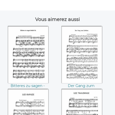
Vous aimerez aussi
Bitteres zu sagen -
Der Gang zum
You meant to say
Liebchen
bitterness
((Johannes
((Johannes
Brahms))
Brahms))
Bitteres zu sagen -
Der Gang zum
You meant to say
Liebchen (Johannes
bitterness (Johannes
Brahms)
Brahms)
Die Kranze
Die Trauernde
((Johannes
((Johannes