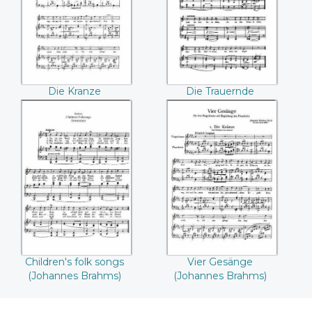
Brahms))
Brahms))
Die Kranze
Die Trauernde
(Johannes Brahms)
(Johannes Brahms)
Children's folk
Vier Gesänge
songs ((Johannes
((Johannes
Brahms))
Brahms))
Children's folk songs
Vier Gesänge
(Johannes Brahms)
(Johannes Brahms)