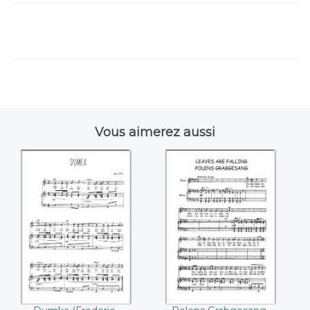
Vous aimerez aussi
Dumka ((Frederic
Polens
Chopin))
Grabgesang
((Frederic Chopin))