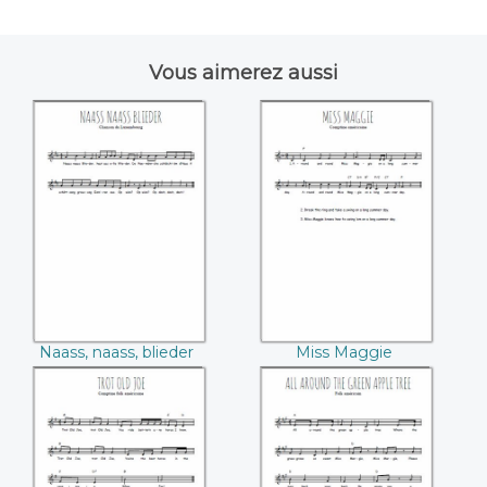
Vous aimerez aussi
Naass, naass,
Miss Maggie
blieder
Naass, naass, blieder
Miss Maggie
Trot old Joe
All around the
green apple tree