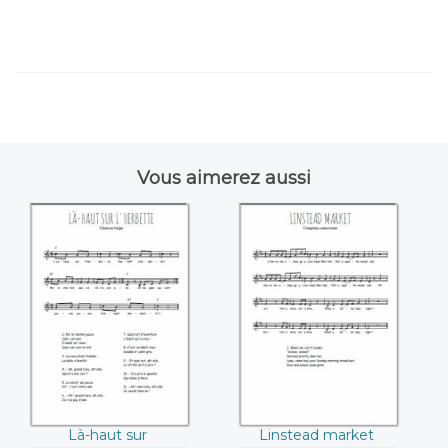
Vous aimerez aussi
Là-haut sur
Linstead market
l'herbette
Là-haut sur
Linstead market