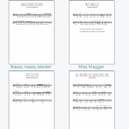
l'herbette
Naass, naass,
Miss Maggie
blieder
Naass, naass, blieder
Miss Maggie
Trot old Joe
All around the
green apple tree