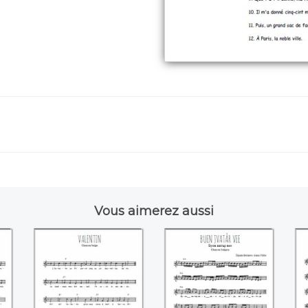
Vous aimerez aussi
t
Valentin
Buen vjatâr vee
(