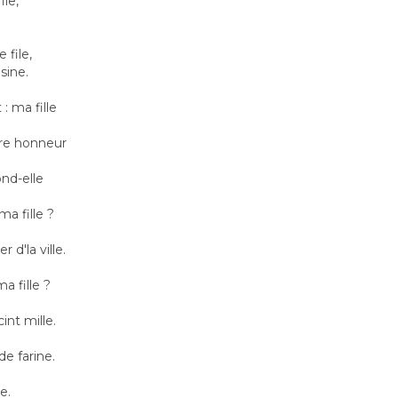
ile,
 file,
isine.
 : ma fille
tre honneur
ond-elle
 ma fille ?
r d'la ville.
ma fille ?
int mille.
de farine.
le.