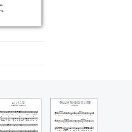
Valse brune
Le meunier
Georges Villard /
revenant du