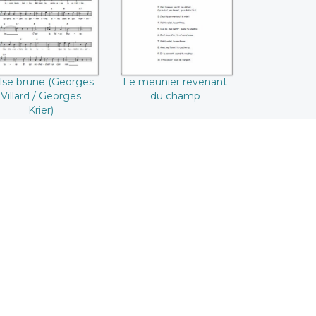
Georges Krier)
champ
lse brune (Georges
Le meunier revenant
Villard / Georges
du champ
Krier)