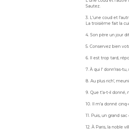
L'une coud et l'autre f
Sautez.
3. L'une coud et l'autre
La troisième fait la cu
4. Son père un jour dit
5. Conservez bien vo
6. Il est trop tard, rép
7. À qui l' donn'ras-tu,
8. Au plus rich', meunie
9. Que t'a-t-il donné, 
10. Il m'a donné cinq-c
11. Puis, un grand sac 
12. À Paris, la noble vil