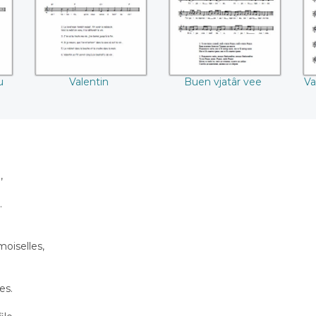
u
Valentin
Buen vjatâr vee
Va
,
.
oiselles,
les.