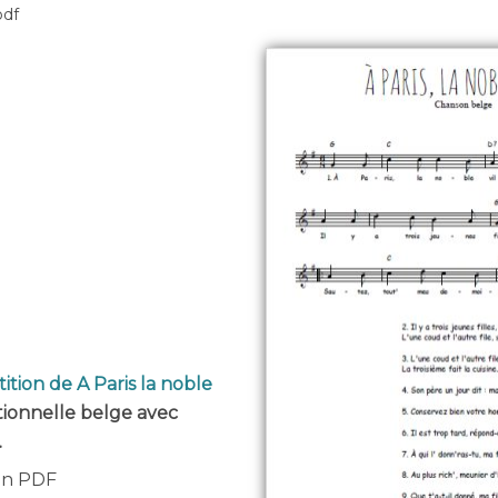
pdf
ition de A Paris la noble
itionnelle belge avec
.
 en PDF