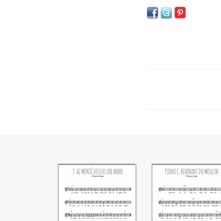
J'ai monté dessus
Pierrot revenan
un arbre
du moulin