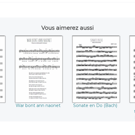
Vous aimerez aussi
e
War bont ann
Sonate en Do
naonet
(Bach)
t
R
War bont ann naonet
Sonate en Do (Bach)