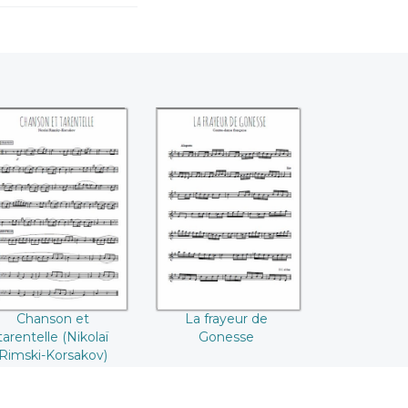
Chanson et
La frayeur de
arentelle (Nikolaï
Gonesse
imski-Korsakov)
Chanson et
La frayeur de
tarentelle (Nikolaï
Gonesse
Rimski-Korsakov)