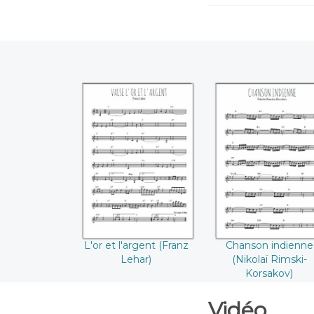
L'or et l'argent
Chanson indienn
(Franz Lehar)
(Nikolaï Rimski-
Korsakov)
L'or et l'argent (Franz
Chanson indienne
Lehar)
(Nikolaï Rimski-
Korsakov)
Vidéo