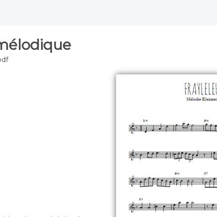
 mélodique
pdf