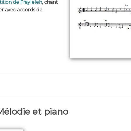
tition de Frayleleh
, chant
er avec accords de
Mélodie et piano