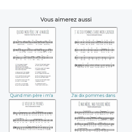
Vous aimerez aussi
Quind min père i
J'ai dix pommes
m'a mariée
dans mon grenier
Quind min père i m'a
J'ai dix pommes dans
mariée
mon grenier
Le voleur de
O ma mère, ma
prunes (Vendée)
pauvre mère