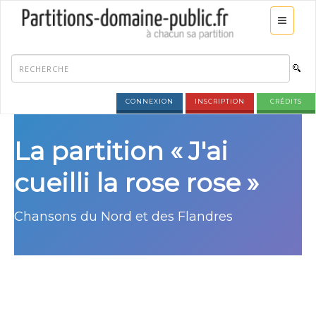
CONNEXION
INSCRIPTION
CRÉDITS
La partition « J'ai
cueilli la rose rose »
Chansons du Nord et des Flandres