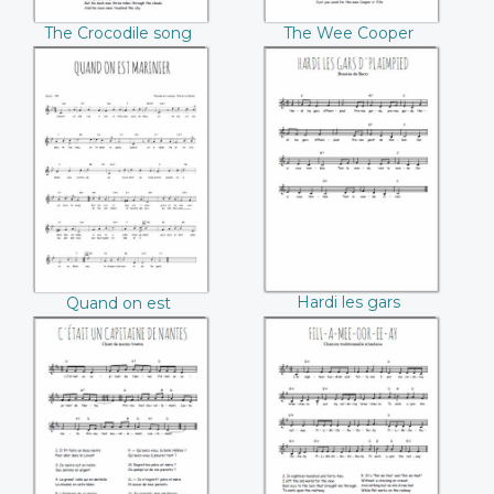
The Crocodile song
The Wee Cooper
O'Fife
Quand on est
Hardi les gars
marinier (Rohan le
d'Plaimpied
Barde)
Hardi les gars
Quand on est
d'Plaimpied
marinier (Rohan le
Barde)
C'était un capitaine
Fill‐a‐mee‐oor‐ee‐
de Nantes
ay