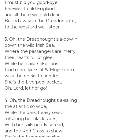
I must bid you good-bye;
Farewell to old England
and all there we hold dear,
Bound away in the Dreadnought,
to the west'ard we'll steer.
3. Oh, the Dreadnought's a-bowlin'
down the wild Irish Sea,
Where the passengers are merry,
their hearts full of glee,
While her sailors like lions
Find more lyrics at ※ Mojim.com
walk the decks to and fro,
She's the Liverpool packet,
Oh, Lord, let her go!
4. Oh, the Dreadnought's a-sailing
the atlantic so wide,
While the dark, heavy seas
roll along her black sides,
With her sails neatly spread,
and the Red Cross to show,
She's the Liverpool packet,