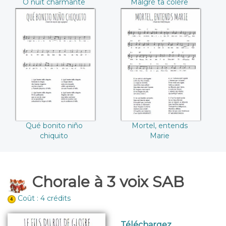
O nuit charmante
Malgré ta colère
Qué bonito niño
Mortel, entends
chiquito
Marie
Qué bonito niño
Mortel, entends
chiquito
Marie
Chorale à 3 voix SAB
Coût : 4 crédits
Téléchargez