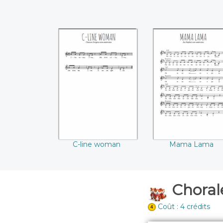
C-line woman
Mama Lama
C-line woman
Mama Lama
Chorale
Coût : 4 crédits