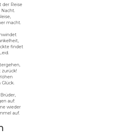
t der Reise
 Nacht.
leise,
er macht.
chwindet
nkelheit,
ckte findet
Leid.
itergehen,
 zurück!
 Höhen
 Glück.
 Brüder,
en auf:
ne wieder
mmel auf.
n