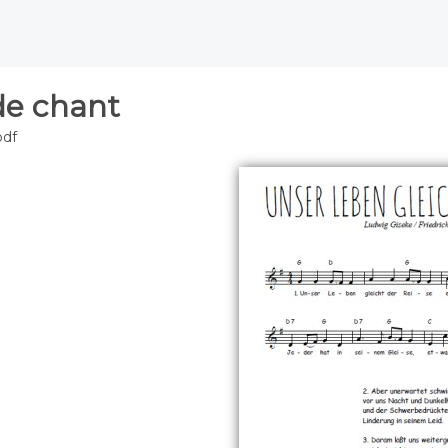
de chant
pdf