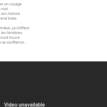
mme un voyage
 nuit.
son histoire
end triste.
endue, ça s'efface
 les ténèbres,
lourd trouve
sa souffrance...