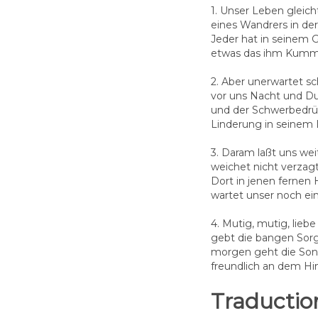
1. Unser Leben gleich
eines Wandrers in der
Jeder hat in seinem G
etwas das ihm Kumm
2. Aber unerwartet s
vor uns Nacht und Du
und der Schwerbedrü
Linderung in seinem 
3. Daram laßt uns we
weichet nicht verzagt
Dort in jenen fernen
wartet unser noch ein
4. Mutig, mutig, liebe
gebt die bangen Sorg
morgen geht die Son
freundlich an dem Hi
Traductio